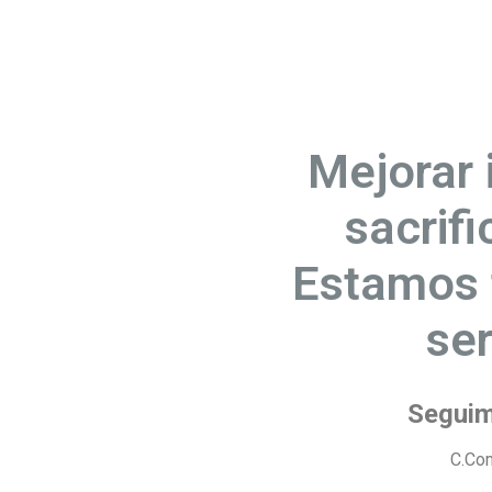
Mejorar 
sacrifi
Estamos 
se
Seguim
C.Co