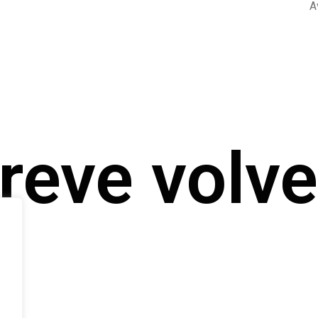
A
breve volv