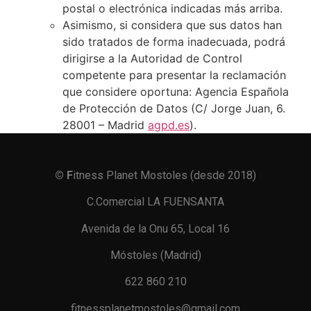
postal o electrónica indicadas más arriba.
Asimismo, si considera que sus datos han
sido tratados de forma inadecuada, podrá
dirigirse a la Autoridad de Control
competente para presentar la reclamación
que considere oportuna: Agencia Española
de Protección de Datos (C/ Jorge Juan, 6.
28001 – Madrid
agpd.es
).
© F
itness Planet Mostoles (desde 2018)
C.Comercial LA FUENSANTA
Avenida de la Onu 65, Local 16
Móstoles (Madrid)
622 860 210
fitnessplanetmostoles@gmail.com